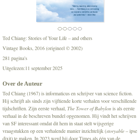
🍊🍊
🍊🍊🍊
Ted Chiang: Stories of Your Life – and others
Vintage Books, 2016 (origineel © 2002)
281 pagina's
Uitgelezen:11 september 2025
Over de Auteur
Ted Chiang (1967) is informaticus en schrijver van science fiction.
Hij schrijft als sinds zijn vijftiende korte verhalen voor verschillende
tijdschriften. Zijn eerste verhaal,
The Tower of Babylon
is als eerste
verhaal in de beschreven bundel opgenomen. Hij vindt het schrijven
van SF interessant omdat dit hem in staat stelt wijsgerige
vraagstukken op een verhalende manier inzichtelijk (
storyable
– ipse
dixit) te maken. In 2023 werd hij door Times als één van de